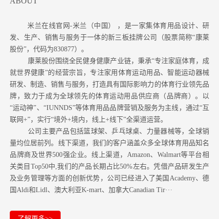
ABOUT
米兰在线官网-米兰（中国） ，是一家集体育用品设计、研
发、生产、销售与服务于一体的新三板挂牌公司（股票简称“康莱
股份”，代码为830877）。
康莱股份围绕全民健身健康产业链，秉承“专注家庭体育，成
就世界健康”的经营宗旨，专注家用体育运动用品、智能运动器械
研发、制造、销售与服务，打造具有国际影响力的体育行业领先品
牌，致力于成为全球领先的体育运动用品供应商（品牌商）。以
“运动神”、“IUNNDS”等体育用品品牌营销及服务为主线，通过“互
联网+”，实行“境外+境内，线上+线下”全渠道运营。
公司主要产品包括篮球架、乒乓球桌、力量器械等，全球销
量均位居前列。
线下渠道，我们的客户涵盖众多全球体育用品知名
品牌商及世界500强企业。
线上渠道，Amazon
、Walmart等
平台相
关类目Top50中,我们的产品长期占比50%左右。凭借产品研发生产
及业务管理等方面的创新优势，公司已经进入了美国Academy、德
国Aldi和Lidl、澳大利亚K-mart、加拿大Canadian Tir···
了解更多>>