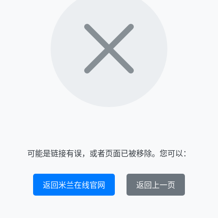
可能是链接有误，或者页面已被移除。您可以：
返回米兰在线官网
返回上一页