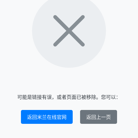
可能是链接有误，或者页面已被移除。您可以：
返回米兰在线官网
返回上一页