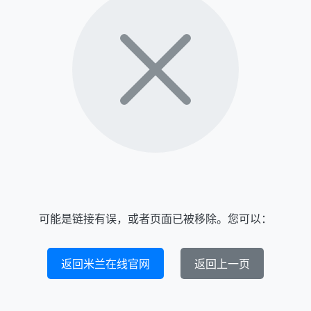
可能是链接有误，或者页面已被移除。您可以：
返回米兰在线官网
返回上一页