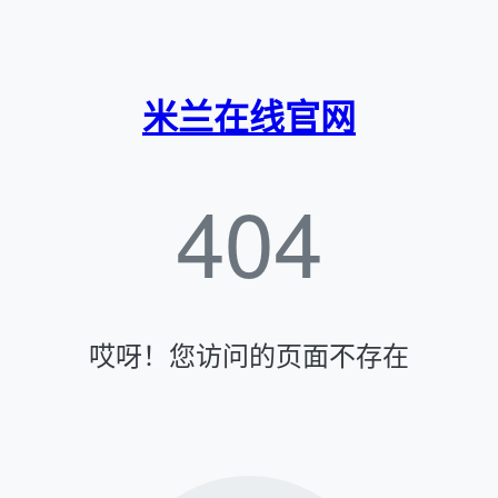
米兰在线官网
404
哎呀！您访问的页面不存在