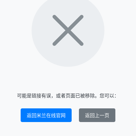
可能是链接有误，或者页面已被移除。您可以：
返回米兰在线官网
返回上一页