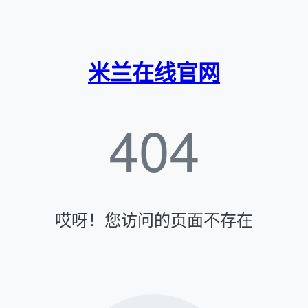
米兰在线官网
404
哎呀！您访问的页面不存在